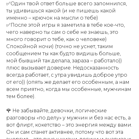
✅Один твой ответ больше всего запомнился,
ты удивишься какой (и не пишешь какой
именно – крючок на мысли о тебе)
✅После этой игры я заметила в тебе кое-что,
чего наверно ты сам о себе не знаешь, это
много говорит о тебе, как о человеке)
Спокойной ночи) (точно не уснет, таким
сообщением ты как будто видишь больше,
мой бывший так делала, зараза – работало))
плюс вызывает доверие. Недосказанность
всегда работает, с утра увидишь доброе утро
от его)) (опять же делает его особенным, а нам
всем приятно, когда мы особенные, мужчинам
тем более).
🌹 Не забывайте, девочки, логические
разговоры «по делу» у мужчин и без нас есть, а
вот флирт, кокетство – это энергия между вами.
Он и сам станет активнее, потому что вот эта