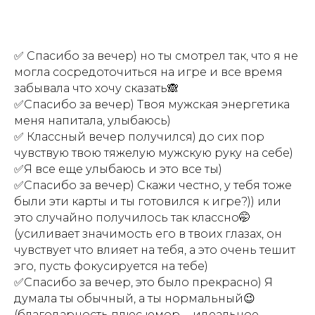
✅ Спасибо за вечер) но ты смотрел так, что я не
могла сосредоточиться на игре и все время
забывала что хочу сказать🙈
✅Спасибо за вечер) Твоя мужская энергетика
меня напитала, улыбаюсь)
✅ Классный вечер получился) до сих пор
чувствую твою тяжелую мужскую руку на себе)
✅Я все еще улыбаюсь и это все ты)
✅Спасибо за вечер) Скажи честно, у тебя тоже
были эти карты и ты готовился к игре?)) или
это случайно получилось так классно🤭
(усиливает значимость его в твоих глазах, он
чувствует что влияет на тебя, а это очень тешит
эго, пусть фокусируется на тебе)
✅Спасибо за вечер, это было прекрасно) Я
думала ты обычный, а ты нормальный😉
(благодарность плюс юмор - идеальное